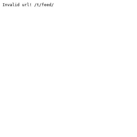
Invalid url! /t/feed/